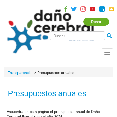
Donar
Toggl
navig
Transparencia
Presupuestos anuales
Presupuestos anuales
Encuentra en esta página el presupuesto anual de Daño
Cerebral Estatal para el año 2026.