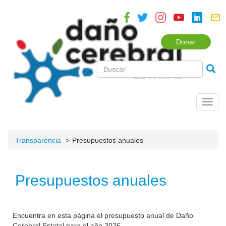
Donar
Toggl
navig
Transparencia
Presupuestos anuales
Presupuestos anuales
Encuentra en esta página el presupuesto anual de Daño
Cerebral Estatal para el año 2026.