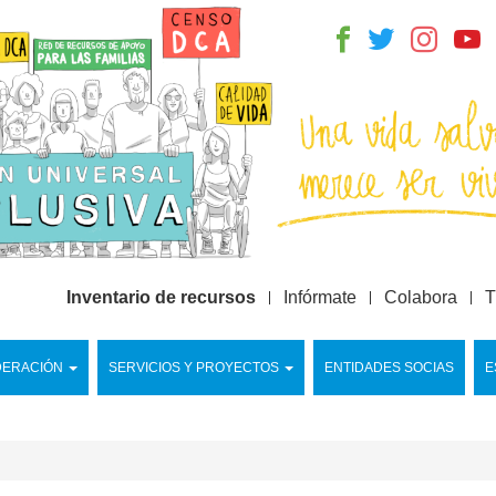
Inventario de recursos
Infórmate
Colabora
T
DERACIÓN
SERVICIOS Y PROYECTOS
ENTIDADES SOCIAS
E