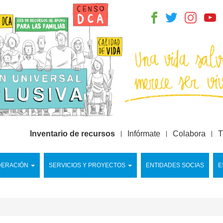
Inventario de recursos
Infórmate
Colabora
T
DERACIÓN
SERVICIOS Y PROYECTOS
ENTIDADES SOCIAS
E