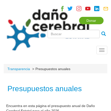
Donar
Toggl
navig
Transparencia
Presupuestos anuales
Presupuestos anuales
Encuentra en esta página el presupuesto anual de Daño
Cerebral Estatal para el año 2026.