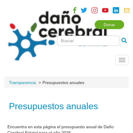
Donar
Toggl
navig
Transparencia
Presupuestos anuales
Presupuestos anuales
Encuentra en esta página el presupuesto anual de Daño
Cerebral Estatal para el año 2026.