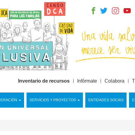
Inventario de recursos
Infórmate
Colabora
T
DERACIÓN
SERVICIOS Y PROYECTOS
ENTIDADES SOCIAS
E