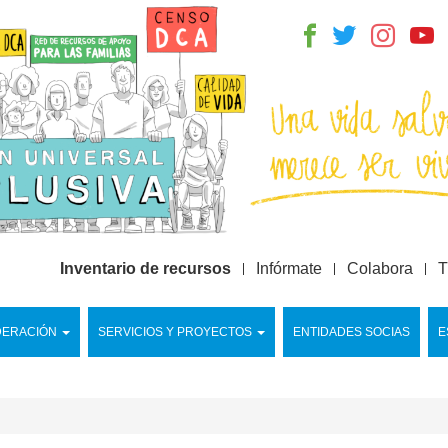
Inventario de recursos
Infórmate
Colabora
T
DERACIÓN
SERVICIOS Y PROYECTOS
ENTIDADES SOCIAS
E