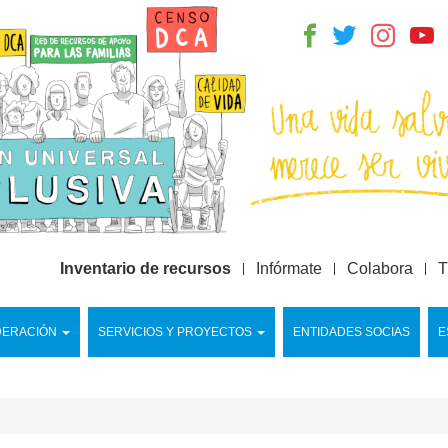
Inventario de recursos
Infórmate
Colabora
T
DERACIÓN
SERVICIOS Y PROYECTOS
ENTIDADES SOCIAS
E