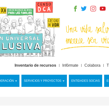
Inventario de recursos
Infórmate
Colabora
T
DERACIÓN
SERVICIOS Y PROYECTOS
ENTIDADES SOCIAS
E