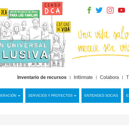
Inventario de recursos
Infórmate
Colabora
T
DERACIÓN
SERVICIOS Y PROYECTOS
ENTIDADES SOCIAS
E