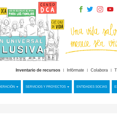
Inventario de recursos
Infórmate
Colabora
T
DERACIÓN
SERVICIOS Y PROYECTOS
ENTIDADES SOCIAS
E