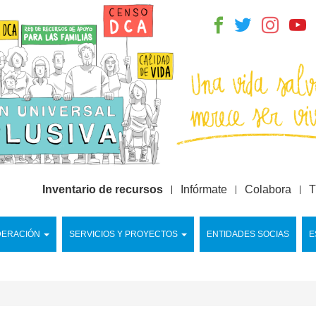
Inventario de recursos
Infórmate
Colabora
T
DERACIÓN
SERVICIOS Y PROYECTOS
ENTIDADES SOCIAS
E