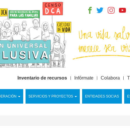
Inventario de recursos
Infórmate
Colabora
T
DERACIÓN
SERVICIOS Y PROYECTOS
ENTIDADES SOCIAS
E