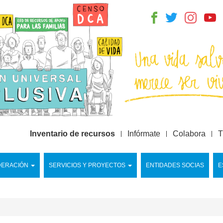
Inventario de recursos
Infórmate
Colabora
T
DERACIÓN
SERVICIOS Y PROYECTOS
ENTIDADES SOCIAS
E