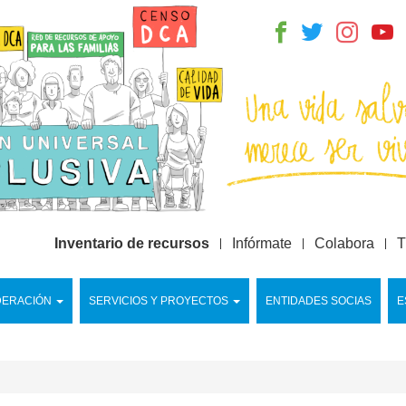
Inventario de recursos
Infórmate
Colabora
T
DERACIÓN
SERVICIOS Y PROYECTOS
ENTIDADES SOCIAS
E