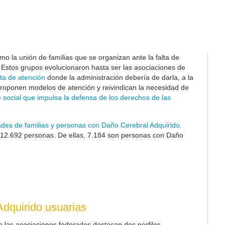
o la unión de familias que se organizan ante la falta de
. Estos grupos evolucionaron hasta ser las asociaciones de
ta de atención
donde la administración debería de darla, a la
proponen modelos de atención y reivindican la necesidad de
 social que impulsa la defensa de los derechos de las
ades de familias y personas con Daño Cerebral Adquirido.
12.692
personas. De ellas, 7.184 son personas con Daño
dquirido usuarias
e las asociaciones federadas destacan dos perfiles