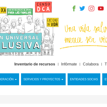
Inventario de recursos
Infórmate
Colabora
T
DERACIÓN
SERVICIOS Y PROYECTOS
ENTIDADES SOCIAS
E