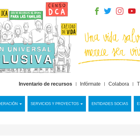
Inventario de recursos
Infórmate
Colabora
T
DERACIÓN
SERVICIOS Y PROYECTOS
ENTIDADES SOCIAS
E