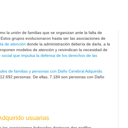
o la unión de familias que se organizan ante la falta de
. Estos grupos evolucionaron hasta ser las asociaciones de
ta de atención
donde la administración debería de darla, a la
proponen modelos de atención y reivindican la necesidad de
 social que impulsa la defensa de los derechos de las
ades de familias y personas con Daño Cerebral Adquirido.
12.692
personas. De ellas, 7.184 son personas con Daño
dquirido usuarias
e las asociaciones federadas destacan dos perfiles