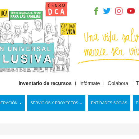
Inventario de recursos
Infórmate
Colabora
T
DERACIÓN
SERVICIOS Y PROYECTOS
ENTIDADES SOCIAS
E