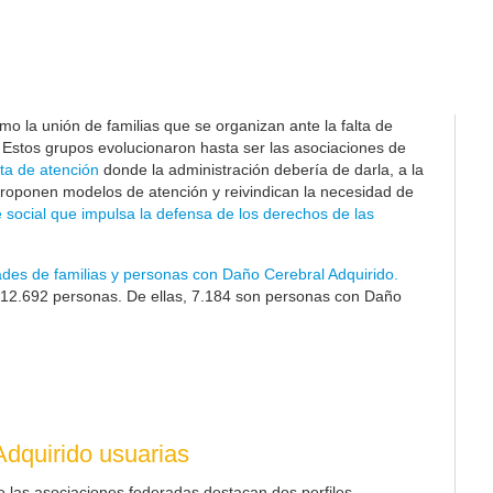
o la unión de familias que se organizan ante la falta de
. Estos grupos evolucionaron hasta ser las asociaciones de
ta de atención
donde la administración debería de darla, a la
proponen modelos de atención y reivindican la necesidad de
 social que impulsa la defensa de los derechos de las
ades de familias y personas con Daño Cerebral Adquirido.
12.692
personas. De ellas, 7.184 son personas con Daño
dquirido usuarias
e las asociaciones federadas destacan dos perfiles