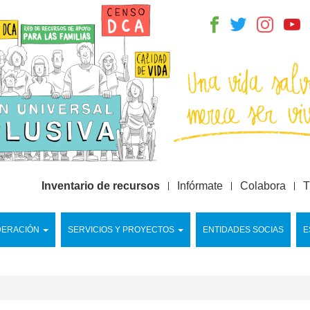
Inventario de recursos
Infórmate
Colabora
T
DERACIÓN
SERVICIOS Y PROYECTOS
ENTIDADES SOCIAS
E