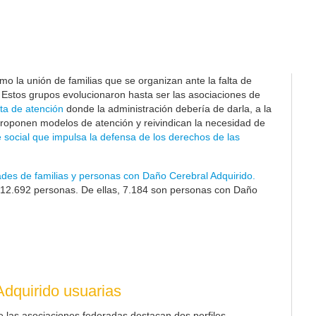
o la unión de familias que se organizan ante la falta de
. Estos grupos evolucionaron hasta ser las asociaciones de
ta de atención
donde la administración debería de darla, a la
proponen modelos de atención y reivindican la necesidad de
 social que impulsa la defensa de los derechos de las
ades de familias y personas con Daño Cerebral Adquirido.
12.692
personas. De ellas, 7.184 son personas con Daño
dquirido usuarias
e las asociaciones federadas destacan dos perfiles