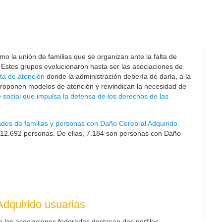
o la unión de familias que se organizan ante la falta de
. Estos grupos evolucionaron hasta ser las asociaciones de
ta de atención
donde la administración debería de darla, a la
proponen modelos de atención y reivindican la necesidad de
 social que impulsa la defensa de los derechos de las
ades de familias y personas con Daño Cerebral Adquirido.
12.692
personas. De ellas, 7.184 son personas con Daño
dquirido usuarias
e las asociaciones federadas destacan dos perfiles