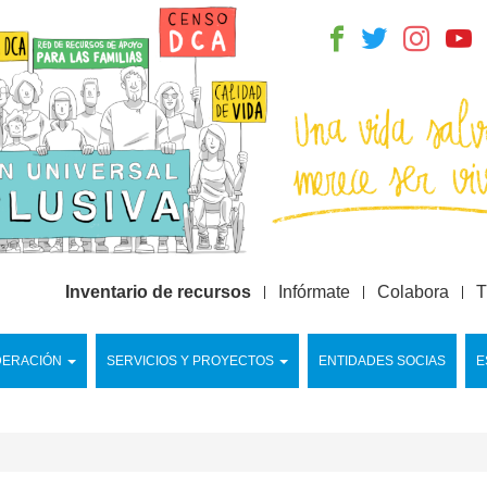
Inventario de recursos
Infórmate
Colabora
T
DERACIÓN
SERVICIOS Y PROYECTOS
ENTIDADES SOCIAS
E