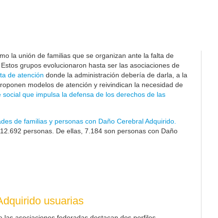
o la unión de familias que se organizan ante la falta de
. Estos grupos evolucionaron hasta ser las asociaciones de
ta de atención
donde la administración debería de darla, a la
proponen modelos de atención y reivindican la necesidad de
 social que impulsa la defensa de los derechos de las
ades de familias y personas con Daño Cerebral Adquirido.
12.692
personas. De ellas, 7.184 son personas con Daño
dquirido usuarias
e las asociaciones federadas destacan dos perfiles