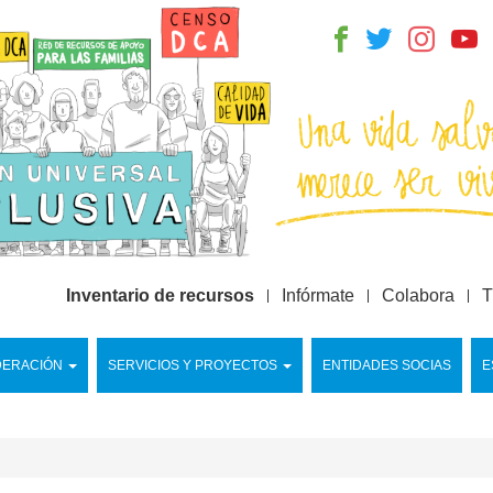
Inventario de recursos
Infórmate
Colabora
T
DERACIÓN
SERVICIOS Y PROYECTOS
ENTIDADES SOCIAS
E