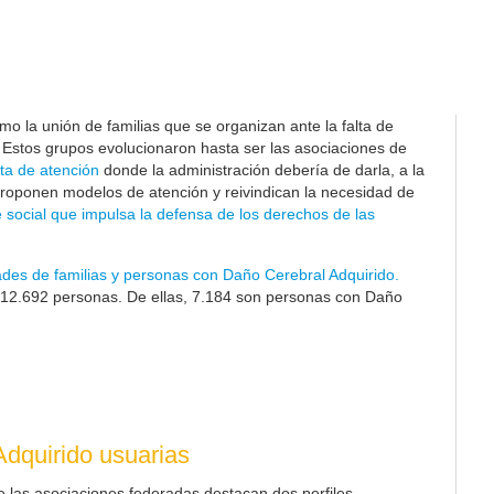
o la unión de familias que se organizan ante la falta de
. Estos grupos evolucionaron hasta ser las asociaciones de
ta de atención
donde la administración debería de darla, a la
proponen modelos de atención y reivindican la necesidad de
 social que impulsa la defensa de los derechos de las
ades de familias y personas con Daño Cerebral Adquirido.
12.692
personas. De ellas, 7.184 son personas con Daño
dquirido usuarias
e las asociaciones federadas destacan dos perfiles