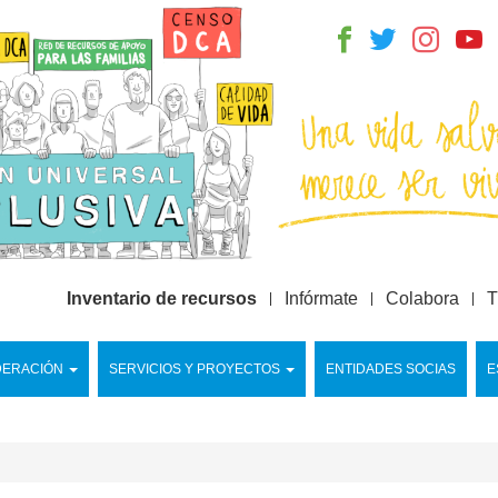
Inventario de recursos
Infórmate
Colabora
T
DERACIÓN
SERVICIOS Y PROYECTOS
ENTIDADES SOCIAS
E