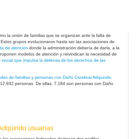
o la unión de familias que se organizan ante la falta de
. Estos grupos evolucionaron hasta ser las asociaciones de
ta de atención
donde la administración debería de darla, a la
proponen modelos de atención y reivindican la necesidad de
 social que impulsa la defensa de los derechos de las
ades de familias y personas con Daño Cerebral Adquirido.
12.692
personas. De ellas, 7.184 son personas con Daño
dquirido usuarias
e las asociaciones federadas destacan dos perfiles