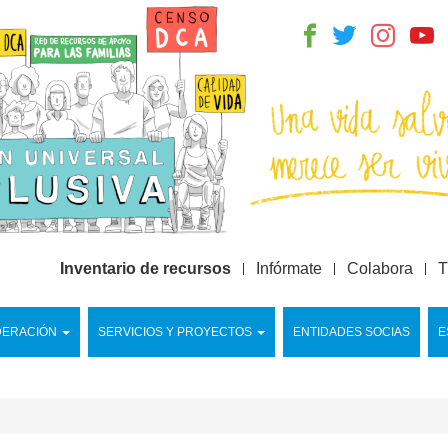
Inventario de recursos
Infórmate
Colabora
T
DERACIÓN
SERVICIOS Y PROYECTOS
ENTIDADES SOCIAS
E