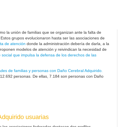
o la unión de familias que se organizan ante la falta de
. Estos grupos evolucionaron hasta ser las asociaciones de
ta de atención
donde la administración debería de darla, a la
proponen modelos de atención y reivindican la necesidad de
 social que impulsa la defensa de los derechos de las
ades de familias y personas con Daño Cerebral Adquirido.
12.692
personas. De ellas, 7.184 son personas con Daño
dquirido usuarias
e las asociaciones federadas destacan dos perfiles