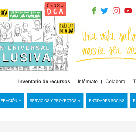
Inventario de recursos
Infórmate
Colabora
T
DERACIÓN
SERVICIOS Y PROYECTOS
ENTIDADES SOCIAS
E