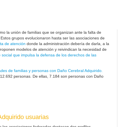
o la unión de familias que se organizan ante la falta de
. Estos grupos evolucionaron hasta ser las asociaciones de
ta de atención
donde la administración debería de darla, a la
proponen modelos de atención y reivindican la necesidad de
 social que impulsa la defensa de los derechos de las
ades de familias y personas con Daño Cerebral Adquirido.
12.692
personas. De ellas, 7.184 son personas con Daño
dquirido usuarias
e las asociaciones federadas destacan dos perfiles