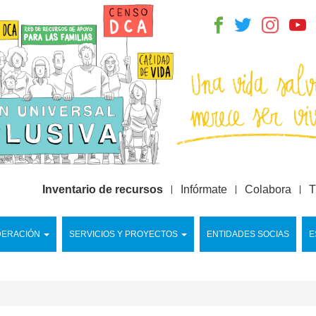
Inventario de recursos
Infórmate
Colabora
T
DERACIÓN
SERVICIOS Y PROYECTOS
ENTIDADES SOCIAS
E