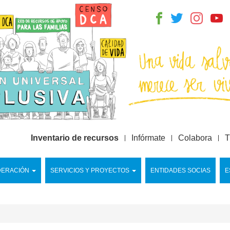
Inventario de recursos
Infórmate
Colabora
T
DERACIÓN
SERVICIOS Y PROYECTOS
ENTIDADES SOCIAS
E