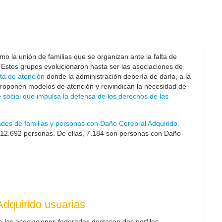
o la unión de familias que se organizan ante la falta de
. Estos grupos evolucionaron hasta ser las asociaciones de
ta de atención
donde la administración debería de darla, a la
proponen modelos de atención y reivindican la necesidad de
 social que impulsa la defensa de los derechos de las
ades de familias y personas con Daño Cerebral Adquirido.
12.692
personas. De ellas, 7.184 son personas con Daño
dquirido usuarias
e las asociaciones federadas destacan dos perfiles