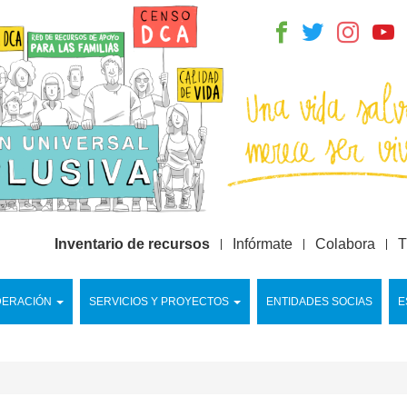
Inventario de recursos
Infórmate
Colabora
T
DERACIÓN
SERVICIOS Y PROYECTOS
ENTIDADES SOCIAS
E