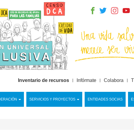
Inventario de recursos
Infórmate
Colabora
T
DERACIÓN
SERVICIOS Y PROYECTOS
ENTIDADES SOCIAS
E