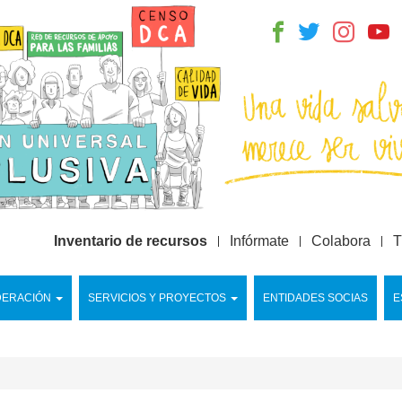
Inventario de recursos
Infórmate
Colabora
T
DERACIÓN
SERVICIOS Y PROYECTOS
ENTIDADES SOCIAS
E