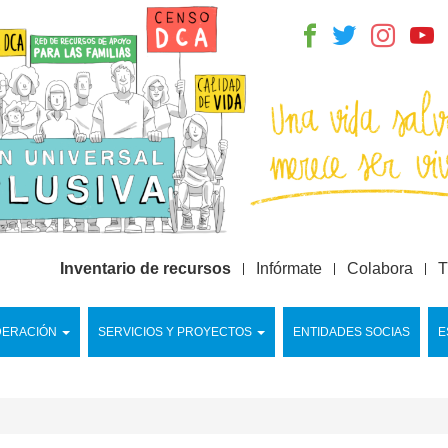
Inventario de recursos
Infórmate
Colabora
T
DERACIÓN
SERVICIOS Y PROYECTOS
ENTIDADES SOCIAS
E