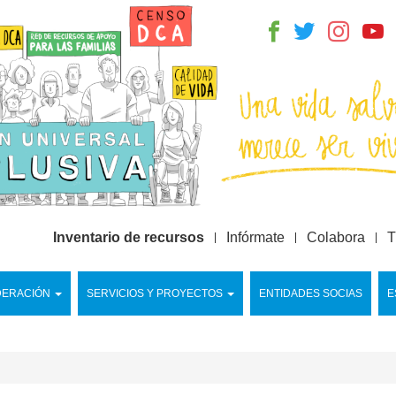
Inventario de recursos
Infórmate
Colabora
T
DERACIÓN
SERVICIOS Y PROYECTOS
ENTIDADES SOCIAS
E