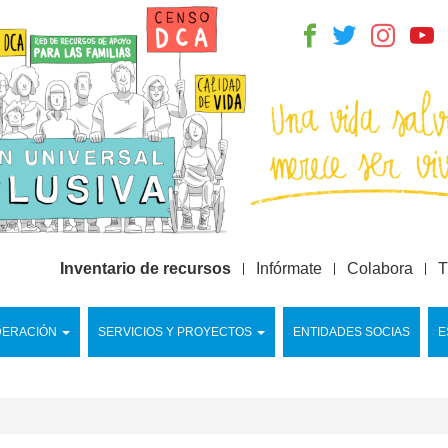
Inventario de recursos
Infórmate
Colabora
T
DERACIÓN
SERVICIOS Y PROYECTOS
ENTIDADES SOCIAS
E