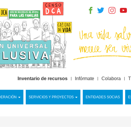
Inventario de recursos
Infórmate
Colabora
T
DERACIÓN
SERVICIOS Y PROYECTOS
ENTIDADES SOCIAS
E