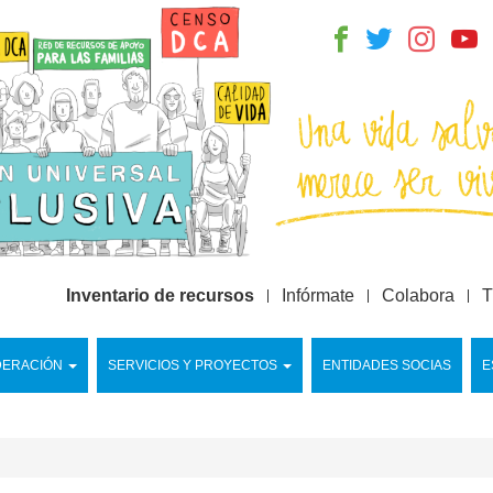
Inventario de recursos
Infórmate
Colabora
T
DERACIÓN
SERVICIOS Y PROYECTOS
ENTIDADES SOCIAS
E