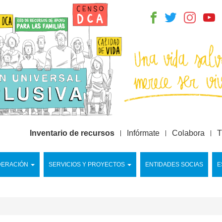
Inventario de recursos
Infórmate
Colabora
T
DERACIÓN
SERVICIOS Y PROYECTOS
ENTIDADES SOCIAS
E