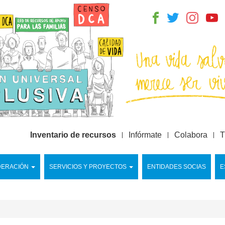
Inventario de recursos
Infórmate
Colabora
T
DERACIÓN
SERVICIOS Y PROYECTOS
ENTIDADES SOCIAS
E