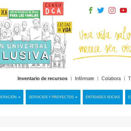
Inventario de recursos
Infórmate
Colabora
T
DERACIÓN
SERVICIOS Y PROYECTOS
ENTIDADES SOCIAS
E