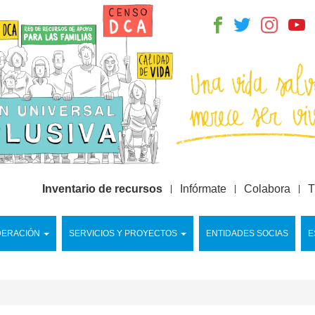
Inventario de recursos
Infórmate
Colabora
T
DERACIÓN
SERVICIOS Y PROYECTOS
ENTIDADES SOCIAS
E