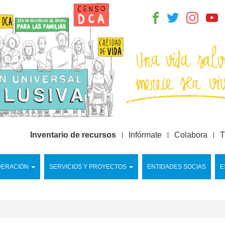
Inventario de recursos
Infórmate
Colabora
T
DERACIÓN
SERVICIOS Y PROYECTOS
ENTIDADES SOCIAS
E