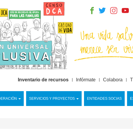
Inventario de recursos
Infórmate
Colabora
T
DERACIÓN
SERVICIOS Y PROYECTOS
ENTIDADES SOCIAS
E