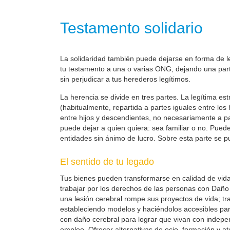
Testamento solidario
La solidaridad también puede dejarse en forma de leg
tu testamento a una o varias ONG, dejando una parte
sin perjudicar a tus herederos legítimos.
La herencia se divide en tres partes. La legítima es
(habitualmente, repartida a partes iguales entre los
entre hijos y descendientes, no necesariamente a part
puede dejar a quien quiera: sea familiar o no. Pueden
entidades sin ánimo de lucro. Sobre esta parte se pu
El sentido de tu legado
Tus bienes pueden transformarse en calidad de vid
trabajar por los derechos de las personas con Daño 
una lesión cerebral rompe sus proyectos de vida; t
estableciendo modelos y haciéndolos accesibles pa
con daño cerebral para lograr que vivan con indepe
empleo. Ofrecer alternativas de ocio, formación y at