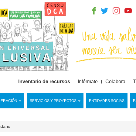
Inventario de recursos
Infórmate
Colabora
T
DERACIÓN
SERVICIOS Y PROYECTOS
ENTIDADES SOCIAS
E
idario