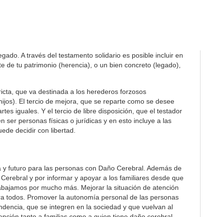
ado. A través del testamento solidario es posible incluir en
 de tu patrimonio (herencia), o un bien concreto (legado),
tricta, que va destinada a los herederos forzosos
 hijos). El tercio de mejora, que se reparte como se desee
es iguales. Y el tercio de libre disposición, que el testador
 ser personas físicas o jurídicas y en esto incluye a las
ede decidir con libertad.
a y futuro para las personas con Daño Cerebral. Además de
Cerebral y por informar y apoyar a los familiares desde que
rabajamos por mucho más. Mejorar la situación de atención
ra todos. Promover la autonomía personal de las personas
ndencia, que se integren en la sociedad y que vuelvan al
ención tanto a familias como a quien tiene daño cerebral.