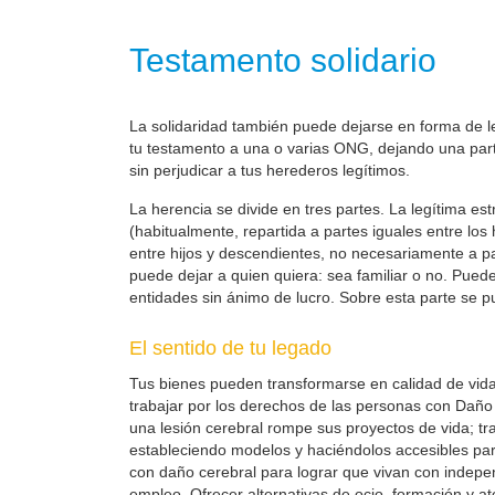
Testamento solidario
La solidaridad también puede dejarse en forma de leg
tu testamento a una o varias ONG, dejando una parte
sin perjudicar a tus herederos legítimos.
La herencia se divide en tres partes. La legítima es
(habitualmente, repartida a partes iguales entre los
entre hijos y descendientes, no necesariamente a part
puede dejar a quien quiera: sea familiar o no. Pueden
entidades sin ánimo de lucro. Sobre esta parte se pu
El sentido de tu legado
Tus bienes pueden transformarse en calidad de vid
trabajar por los derechos de las personas con Daño 
una lesión cerebral rompe sus proyectos de vida; t
estableciendo modelos y haciéndolos accesibles pa
con daño cerebral para lograr que vivan con indepe
empleo. Ofrecer alternativas de ocio, formación y at