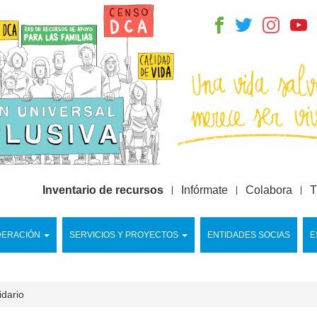
Inventario de recursos
Infórmate
Colabora
T
DERACIÓN
SERVICIOS Y PROYECTOS
ENTIDADES SOCIAS
E
idario