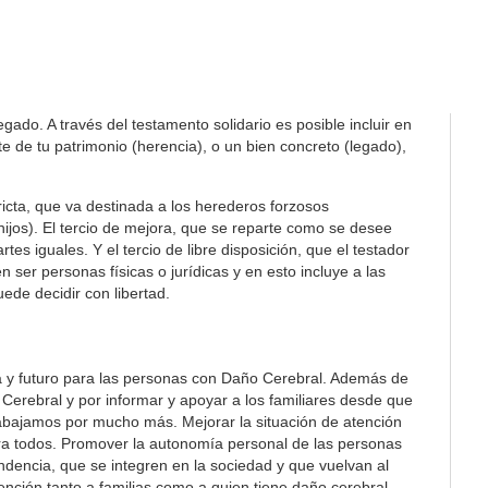
ado. A través del testamento solidario es posible incluir en
 de tu patrimonio (herencia), o un bien concreto (legado),
tricta, que va destinada a los herederos forzosos
 hijos). El tercio de mejora, que se reparte como se desee
es iguales. Y el tercio de libre disposición, que el testador
 ser personas físicas o jurídicas y en esto incluye a las
ede decidir con libertad.
a y futuro para las personas con Daño Cerebral. Además de
Cerebral y por informar y apoyar a los familiares desde que
rabajamos por mucho más. Mejorar la situación de atención
ra todos. Promover la autonomía personal de las personas
ndencia, que se integren en la sociedad y que vuelvan al
ención tanto a familias como a quien tiene daño cerebral.