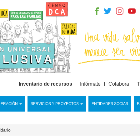
Inventario de recursos
Infórmate
Colabora
T
DERACIÓN
SERVICIOS Y PROYECTOS
ENTIDADES SOCIAS
E
idario