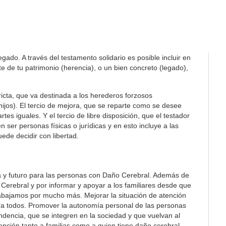
ado. A través del testamento solidario es posible incluir en
 de tu patrimonio (herencia), o un bien concreto (legado),
tricta, que va destinada a los herederos forzosos
 hijos). El tercio de mejora, que se reparte como se desee
es iguales. Y el tercio de libre disposición, que el testador
 ser personas físicas o jurídicas y en esto incluye a las
ede decidir con libertad.
a y futuro para las personas con Daño Cerebral. Además de
Cerebral y por informar y apoyar a los familiares desde que
rabajamos por mucho más. Mejorar la situación de atención
ra todos. Promover la autonomía personal de las personas
ndencia, que se integren en la sociedad y que vuelvan al
ención tanto a familias como a quien tiene daño cerebral.