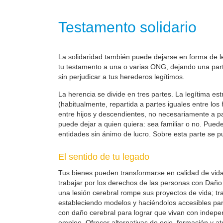
Testamento solidario
La solidaridad también puede dejarse en forma de leg
tu testamento a una o varias ONG, dejando una parte
sin perjudicar a tus herederos legítimos.
La herencia se divide en tres partes. La legítima es
(habitualmente, repartida a partes iguales entre los
entre hijos y descendientes, no necesariamente a part
puede dejar a quien quiera: sea familiar o no. Pueden
entidades sin ánimo de lucro. Sobre esta parte se pu
El sentido de tu legado
Tus bienes pueden transformarse en calidad de vid
trabajar por los derechos de las personas con Daño 
una lesión cerebral rompe sus proyectos de vida; t
estableciendo modelos y haciéndolos accesibles pa
con daño cerebral para lograr que vivan con indepe
empleo. Ofrecer alternativas de ocio, formación y at