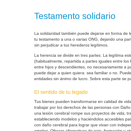
Testamento solidario
La solidaridad también puede dejarse en forma de leg
tu testamento a una o varias ONG, dejando una parte
sin perjudicar a tus herederos legítimos.
La herencia se divide en tres partes. La legítima es
(habitualmente, repartida a partes iguales entre los
entre hijos y descendientes, no necesariamente a part
puede dejar a quien quiera: sea familiar o no. Pueden
entidades sin ánimo de lucro. Sobre esta parte se pu
El sentido de tu legado
Tus bienes pueden transformarse en calidad de vid
trabajar por los derechos de las personas con Daño 
una lesión cerebral rompe sus proyectos de vida; t
estableciendo modelos y haciéndolos accesibles pa
con daño cerebral para lograr que vivan con indepe
empleo. Ofrecer alternativas de ocio, formación y at