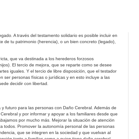
ado. A través del testamento solidario es posible incluir en
 de tu patrimonio (herencia), o un bien concreto (legado),
tricta, que va destinada a los herederos forzosos
 hijos). El tercio de mejora, que se reparte como se desee
es iguales. Y el tercio de libre disposición, que el testador
 ser personas físicas o jurídicas y en esto incluye a las
ede decidir con libertad.
a y futuro para las personas con Daño Cerebral. Además de
Cerebral y por informar y apoyar a los familiares desde que
rabajamos por mucho más. Mejorar la situación de atención
ra todos. Promover la autonomía personal de las personas
ndencia, que se integren en la sociedad y que vuelvan al
ención tanto a familias como a quien tiene daño cerebral.