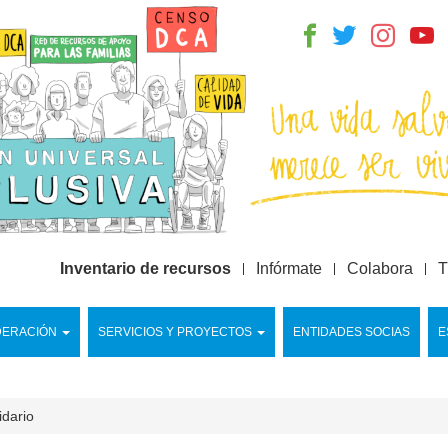
Inventario de recursos
Infórmate
Colabora
T
DERACIÓN
SERVICIOS Y PROYECTOS
ENTIDADES SOCIAS
E
idario