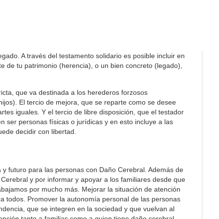
ado. A través del testamento solidario es posible incluir en
 de tu patrimonio (herencia), o un bien concreto (legado),
tricta, que va destinada a los herederos forzosos
 hijos). El tercio de mejora, que se reparte como se desee
es iguales. Y el tercio de libre disposición, que el testador
 ser personas físicas o jurídicas y en esto incluye a las
ede decidir con libertad.
a y futuro para las personas con Daño Cerebral. Además de
Cerebral y por informar y apoyar a los familiares desde que
rabajamos por mucho más. Mejorar la situación de atención
ra todos. Promover la autonomía personal de las personas
ndencia, que se integren en la sociedad y que vuelvan al
ención tanto a familias como a quien tiene daño cerebral.