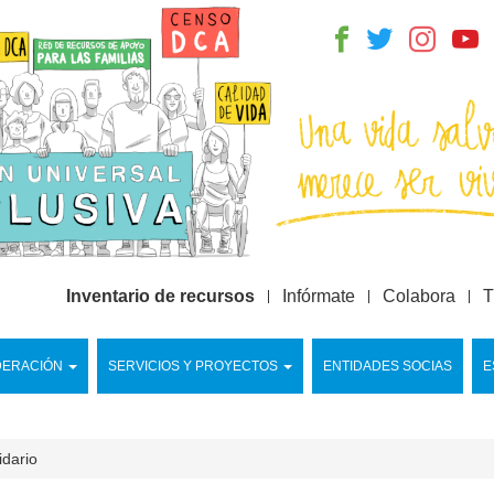
Inventario de recursos
Infórmate
Colabora
T
DERACIÓN
SERVICIOS Y PROYECTOS
ENTIDADES SOCIAS
E
idario