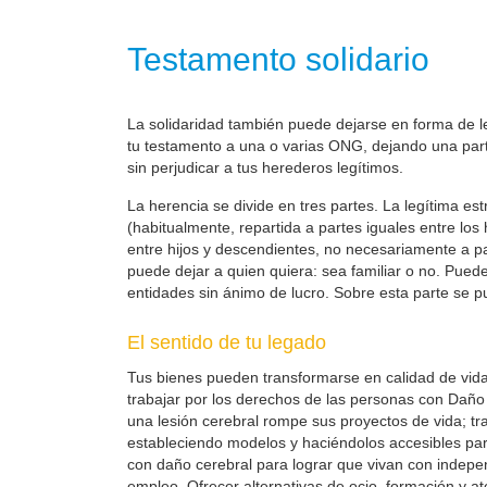
Testamento solidario
La solidaridad también puede dejarse en forma de leg
tu testamento a una o varias ONG, dejando una parte
sin perjudicar a tus herederos legítimos.
La herencia se divide en tres partes. La legítima es
(habitualmente, repartida a partes iguales entre los
entre hijos y descendientes, no necesariamente a part
puede dejar a quien quiera: sea familiar o no. Pueden
entidades sin ánimo de lucro. Sobre esta parte se pu
El sentido de tu legado
Tus bienes pueden transformarse en calidad de vid
trabajar por los derechos de las personas con Daño 
una lesión cerebral rompe sus proyectos de vida; t
estableciendo modelos y haciéndolos accesibles pa
con daño cerebral para lograr que vivan con indepe
empleo. Ofrecer alternativas de ocio, formación y at