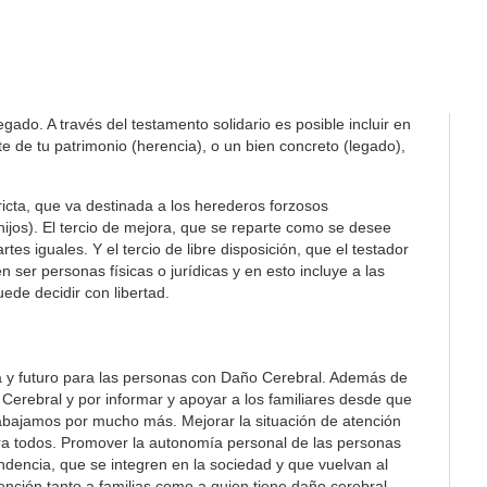
ado. A través del testamento solidario es posible incluir en
 de tu patrimonio (herencia), o un bien concreto (legado),
tricta, que va destinada a los herederos forzosos
 hijos). El tercio de mejora, que se reparte como se desee
es iguales. Y el tercio de libre disposición, que el testador
 ser personas físicas o jurídicas y en esto incluye a las
ede decidir con libertad.
a y futuro para las personas con Daño Cerebral. Además de
Cerebral y por informar y apoyar a los familiares desde que
rabajamos por mucho más. Mejorar la situación de atención
ra todos. Promover la autonomía personal de las personas
ndencia, que se integren en la sociedad y que vuelvan al
ención tanto a familias como a quien tiene daño cerebral.