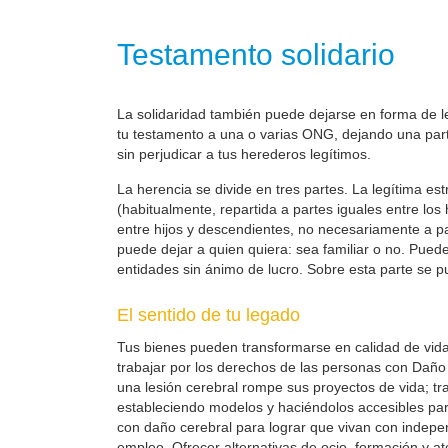
Testamento solidario
La solidaridad también puede dejarse en forma de leg
tu testamento a una o varias ONG, dejando una parte
sin perjudicar a tus herederos legítimos.
La herencia se divide en tres partes. La legítima es
(habitualmente, repartida a partes iguales entre los
entre hijos y descendientes, no necesariamente a part
puede dejar a quien quiera: sea familiar o no. Pueden
entidades sin ánimo de lucro. Sobre esta parte se pu
El sentido de tu legado
Tus bienes pueden transformarse en calidad de vid
trabajar por los derechos de las personas con Daño 
una lesión cerebral rompe sus proyectos de vida; t
estableciendo modelos y haciéndolos accesibles pa
con daño cerebral para lograr que vivan con indepe
empleo. Ofrecer alternativas de ocio, formación y at