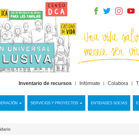
Inventario de recursos
Infórmate
Colabora
T
DERACIÓN
SERVICIOS Y PROYECTOS
ENTIDADES SOCIAS
E
idario