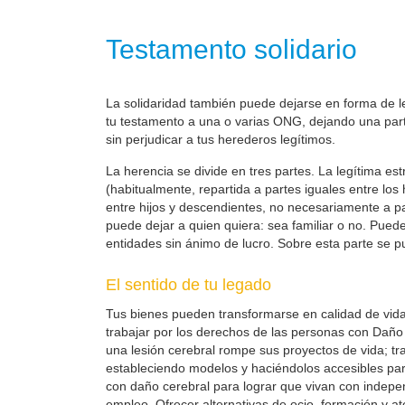
Testamento solidario
La solidaridad también puede dejarse en forma de leg
tu testamento a una o varias ONG, dejando una parte
sin perjudicar a tus herederos legítimos.
La herencia se divide en tres partes. La legítima es
(habitualmente, repartida a partes iguales entre los
entre hijos y descendientes, no necesariamente a part
puede dejar a quien quiera: sea familiar o no. Pueden
entidades sin ánimo de lucro. Sobre esta parte se pu
El sentido de tu legado
Tus bienes pueden transformarse en calidad de vid
trabajar por los derechos de las personas con Daño 
una lesión cerebral rompe sus proyectos de vida; t
estableciendo modelos y haciéndolos accesibles pa
con daño cerebral para lograr que vivan con indepe
empleo. Ofrecer alternativas de ocio, formación y at