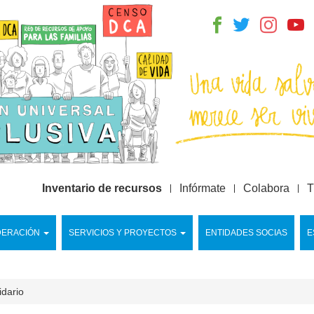
Inventario de recursos
Infórmate
Colabora
T
DERACIÓN
SERVICIOS Y PROYECTOS
ENTIDADES SOCIAS
E
idario