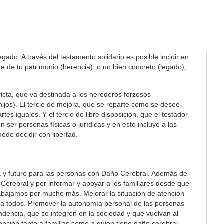
ado. A través del testamento solidario es posible incluir en
 de tu patrimonio (herencia), o un bien concreto (legado),
tricta, que va destinada a los herederos forzosos
 hijos). El tercio de mejora, que se reparte como se desee
es iguales. Y el tercio de libre disposición, que el testador
 ser personas físicas o jurídicas y en esto incluye a las
ede decidir con libertad.
a y futuro para las personas con Daño Cerebral. Además de
Cerebral y por informar y apoyar a los familiares desde que
rabajamos por mucho más. Mejorar la situación de atención
ra todos. Promover la autonomía personal de las personas
ndencia, que se integren en la sociedad y que vuelvan al
ención tanto a familias como a quien tiene daño cerebral.