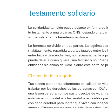
Testamento solidario
La solidaridad también puede dejarse en forma de leg
tu testamento a una o varias ONG, dejando una parte
sin perjudicar a tus herederos legítimos.
La herencia se divide en tres partes. La legítima es
(habitualmente, repartida a partes iguales entre los
entre hijos y descendientes, no necesariamente a part
puede dejar a quien quiera: sea familiar o no. Pueden
entidades sin ánimo de lucro. Sobre esta parte se pu
El sentido de tu legado
Tus bienes pueden transformarse en calidad de vid
trabajar por los derechos de las personas con Daño 
una lesión cerebral rompe sus proyectos de vida; t
estableciendo modelos y haciéndolos accesibles pa
con daño cerebral para lograr que vivan con indepe
empleo. Ofrecer alternativas de ocio, formación y at