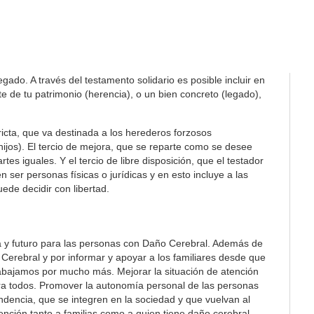
ado. A través del testamento solidario es posible incluir en
 de tu patrimonio (herencia), o un bien concreto (legado),
tricta, que va destinada a los herederos forzosos
 hijos). El tercio de mejora, que se reparte como se desee
es iguales. Y el tercio de libre disposición, que el testador
 ser personas físicas o jurídicas y en esto incluye a las
ede decidir con libertad.
a y futuro para las personas con Daño Cerebral. Además de
Cerebral y por informar y apoyar a los familiares desde que
rabajamos por mucho más. Mejorar la situación de atención
ra todos. Promover la autonomía personal de las personas
ndencia, que se integren en la sociedad y que vuelvan al
ención tanto a familias como a quien tiene daño cerebral.