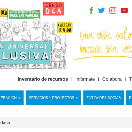
Inventario de recursos
Infórmate
Colabora
T
DERACIÓN
SERVICIOS Y PROYECTOS
ENTIDADES SOCIAS
E
idario