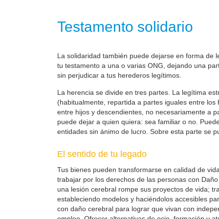
Testamento solidario
La solidaridad también puede dejarse en forma de leg
tu testamento a una o varias ONG, dejando una parte
sin perjudicar a tus herederos legítimos.
La herencia se divide en tres partes. La legítima es
(habitualmente, repartida a partes iguales entre los
entre hijos y descendientes, no necesariamente a part
puede dejar a quien quiera: sea familiar o no. Pueden
entidades sin ánimo de lucro. Sobre esta parte se pu
El sentido de tu legado
Tus bienes pueden transformarse en calidad de vid
trabajar por los derechos de las personas con Daño 
una lesión cerebral rompe sus proyectos de vida; t
estableciendo modelos y haciéndolos accesibles pa
con daño cerebral para lograr que vivan con indepe
empleo. Ofrecer alternativas de ocio, formación y at