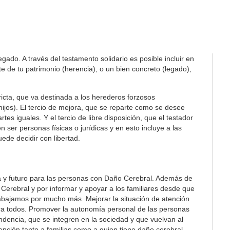
ado. A través del testamento solidario es posible incluir en
 de tu patrimonio (herencia), o un bien concreto (legado),
tricta, que va destinada a los herederos forzosos
 hijos). El tercio de mejora, que se reparte como se desee
es iguales. Y el tercio de libre disposición, que el testador
 ser personas físicas o jurídicas y en esto incluye a las
ede decidir con libertad.
a y futuro para las personas con Daño Cerebral. Además de
Cerebral y por informar y apoyar a los familiares desde que
rabajamos por mucho más. Mejorar la situación de atención
ra todos. Promover la autonomía personal de las personas
ndencia, que se integren en la sociedad y que vuelvan al
ención tanto a familias como a quien tiene daño cerebral.