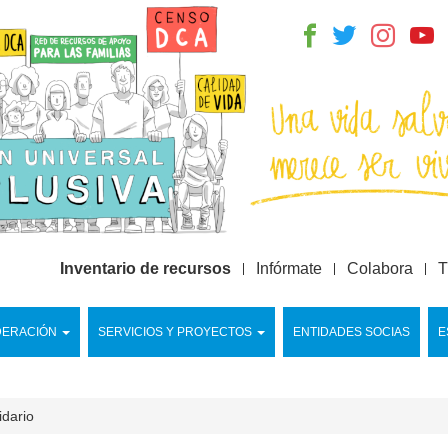
Inventario de recursos
Infórmate
Colabora
T
DERACIÓN
SERVICIOS Y PROYECTOS
ENTIDADES SOCIAS
E
idario